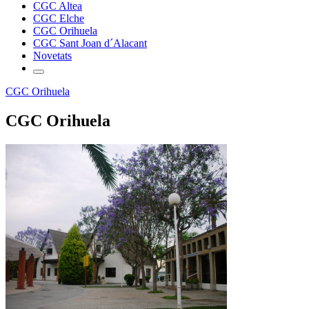
CGC Altea
CGC Elche
CGC Orihuela
CGC Sant Joan d´Alacant
Novetats
CGC Orihuela
CGC Orihuela