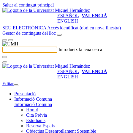
Saltar al contingut principal
ESPAÑOL
VALENCIÀ
ENGLISH
SEU ELECTRÒNICA
Accés identificat (obri en nova finestra)
Gestor de continguts del lloc
Introdueix la teua cerca
ESPAÑOL
VALENCIÀ
ENGLISH
Editar
Presentació
Informació Comuna
Informació Comuna
Horari
Cita Prèvia
Estudiants
Reserva Espais
Objectius Desenrotllament Sostenible