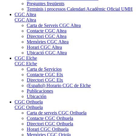
Preguntes freqüents
Terminis i processos Calendari Acadèmic Oficial UMH
CGC Altea
CGC Altea
Carta de Serveis CGC Altea
Contacte CGC Altea
Directori CGC Altea
Memòries CGC Altea
Horari CGC Altea
Ubicació CGC Altea
CGC Elche
CGC Elche
Carta de Servicios
Contacte CGC Elx
Directori CGC Elx
(Español) Horario CGC de Elche
Publicaciones
Ubicación
CGC Orihuela
CGC Orihuela
Carta de serveis CGC Orihuela
Contacte CGC Orihuela
Directori CGC Orihuela
Horari CGC Orihuela
Memòries CGC Oriola