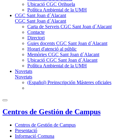
Ubicació CGC Orihuela
Política Ambiental de la UMH
CGC Sant Joan d´Alacant
CGC Sant Joan d´Alacant
Carta de Serveis CGC Sant Joan d´Alacant
Contacte
Directori
Guies docents CGC Sant Joan d´Alacant
Horari d'atenció al públic
Memòries CGC Sant Joan d´Alacant
Ubicació CGC Sant Joan d´Alacant
Política Ambiental de la UMH
Novetats
Novetats
(Español) Preinscripción Másteres oficiales
Centros de Gestión de Campus
Centros de Gestión de Campus
Presentació
Informació Comuna