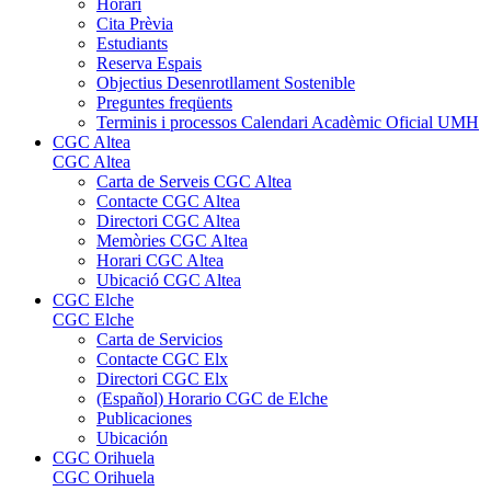
Horari
Cita Prèvia
Estudiants
Reserva Espais
Objectius Desenrotllament Sostenible
Preguntes freqüents
Terminis i processos Calendari Acadèmic Oficial UMH
CGC Altea
CGC Altea
Carta de Serveis CGC Altea
Contacte CGC Altea
Directori CGC Altea
Memòries CGC Altea
Horari CGC Altea
Ubicació CGC Altea
CGC Elche
CGC Elche
Carta de Servicios
Contacte CGC Elx
Directori CGC Elx
(Español) Horario CGC de Elche
Publicaciones
Ubicación
CGC Orihuela
CGC Orihuela