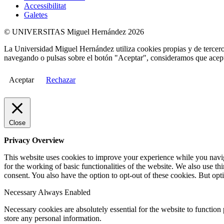
Accessibilitat
Galetes
© UNIVERSITAS Miguel Hernández 2026
La Universidad Miguel Hernández utiliza cookies propias y de terceros
navegando o pulsas sobre el botón "Aceptar", consideramos que acepta
Aceptar
Rechazar
Close
Privacy Overview
This website uses cookies to improve your experience while you naviga
for the working of basic functionalities of the website. We also use t
consent. You also have the option to opt-out of these cookies. But op
Necessary
Always Enabled
Necessary cookies are absolutely essential for the website to function 
store any personal information.