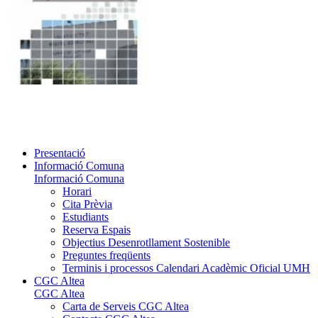
Presentació
Informació Comuna
Informació Comuna
Horari
Cita Prèvia
Estudiants
Reserva Espais
Objectius Desenrotllament Sostenible
Preguntes freqüents
Terminis i processos Calendari Acadèmic Oficial UMH
CGC Altea
CGC Altea
Carta de Serveis CGC Altea