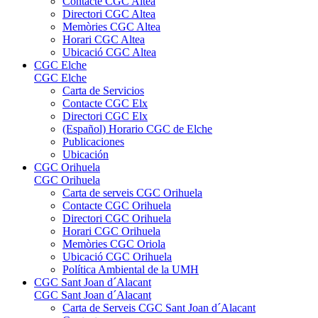
Contacte CGC Altea
Directori CGC Altea
Memòries CGC Altea
Horari CGC Altea
Ubicació CGC Altea
CGC Elche
CGC Elche
Carta de Servicios
Contacte CGC Elx
Directori CGC Elx
(Español) Horario CGC de Elche
Publicaciones
Ubicación
CGC Orihuela
CGC Orihuela
Carta de serveis CGC Orihuela
Contacte CGC Orihuela
Directori CGC Orihuela
Horari CGC Orihuela
Memòries CGC Oriola
Ubicació CGC Orihuela
Política Ambiental de la UMH
CGC Sant Joan d´Alacant
CGC Sant Joan d´Alacant
Carta de Serveis CGC Sant Joan d´Alacant