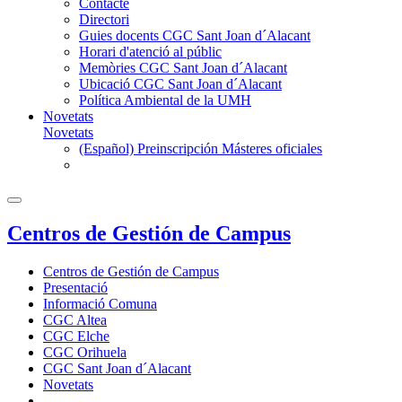
Contacte
Directori
Guies docents CGC Sant Joan d´Alacant
Horari d'atenció al públic
Memòries CGC Sant Joan d´Alacant
Ubicació CGC Sant Joan d´Alacant
Política Ambiental de la UMH
Novetats
Novetats
(Español) Preinscripción Másteres oficiales
Centros de Gestión de Campus
Centros de Gestión de Campus
Presentació
Informació Comuna
CGC Altea
CGC Elche
CGC Orihuela
CGC Sant Joan d´Alacant
Novetats