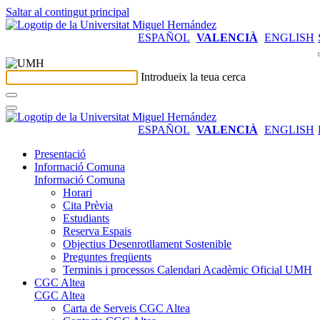
Saltar al contingut principal
ESPAÑOL
VALENCIÀ
ENGLISH
Introdueix la teua cerca
ESPAÑOL
VALENCIÀ
ENGLISH
Presentació
Informació Comuna
Informació Comuna
Horari
Cita Prèvia
Estudiants
Reserva Espais
Objectius Desenrotllament Sostenible
Preguntes freqüents
Terminis i processos Calendari Acadèmic Oficial UMH
CGC Altea
CGC Altea
Carta de Serveis CGC Altea