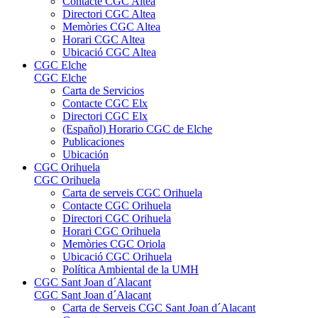
Contacte CGC Altea
Directori CGC Altea
Memòries CGC Altea
Horari CGC Altea
Ubicació CGC Altea
CGC Elche
CGC Elche
Carta de Servicios
Contacte CGC Elx
Directori CGC Elx
(Español) Horario CGC de Elche
Publicaciones
Ubicación
CGC Orihuela
CGC Orihuela
Carta de serveis CGC Orihuela
Contacte CGC Orihuela
Directori CGC Orihuela
Horari CGC Orihuela
Memòries CGC Oriola
Ubicació CGC Orihuela
Política Ambiental de la UMH
CGC Sant Joan d´Alacant
CGC Sant Joan d´Alacant
Carta de Serveis CGC Sant Joan d´Alacant