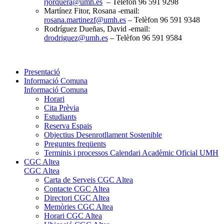
rjorquera@umh.es
– Telèfon 96 591 9298
Martínez Fitor, Rosana -email:
rosana.martinezf@umh.es
– Telèfon 96 591 9348
Rodríguez Dueñas, David -email:
drodriguez@umh.es
– Telèfon 96 591 9584
Presentació
Informació Comuna
Informació Comuna
Horari
Cita Prèvia
Estudiants
Reserva Espais
Objectius Desenrotllament Sostenible
Preguntes freqüents
Terminis i processos Calendari Acadèmic Oficial UMH
CGC Altea
CGC Altea
Carta de Serveis CGC Altea
Contacte CGC Altea
Directori CGC Altea
Memòries CGC Altea
Horari CGC Altea