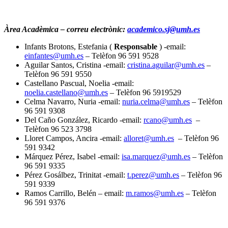
Àrea Acadèmica – correu electrònic:
academico.sj@umh.es
Infants Brotons, Estefania (
Responsable
) -email:
einfantes@umh.es
– Telèfon 96 591 9528
Aguilar Santos, Cristina -email:
cristina.aguilar@umh.es
–
Telèfon 96 591 9550
Castellano Pascual, Noelia -email:
noelia.castellano@umh.es
– Telèfon 96 5919529
Celma Navarro, Nuria -email:
nuria.celma@umh.es
– Telèfon
96 591 9308
Del Caño González, Ricardo -email:
rcano@umh.es
–
Telèfon 96 523 3798
Lloret Campos, Ancira -email:
alloret@umh.es
– Telèfon 96
591 9342
Márquez Pérez, Isabel -email:
isa.marquez@umh.es
– Telèfon
96 591 9335
Pérez Gosálbez, Trinitat -email:
t.perez@umh.es
– Telèfon 96
591 9339
Ramos Carrillo, Belén – email:
m.ramos@umh.es
– Telèfon
96 591 9376