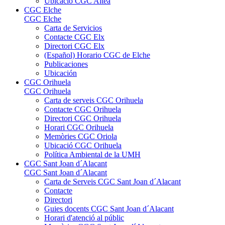
Ubicació CGC Altea
CGC Elche
CGC Elche
Carta de Servicios
Contacte CGC Elx
Directori CGC Elx
(Español) Horario CGC de Elche
Publicaciones
Ubicación
CGC Orihuela
CGC Orihuela
Carta de serveis CGC Orihuela
Contacte CGC Orihuela
Directori CGC Orihuela
Horari CGC Orihuela
Memòries CGC Oriola
Ubicació CGC Orihuela
Política Ambiental de la UMH
CGC Sant Joan d´Alacant
CGC Sant Joan d´Alacant
Carta de Serveis CGC Sant Joan d´Alacant
Contacte
Directori
Guies docents CGC Sant Joan d´Alacant
Horari d'atenció al públic