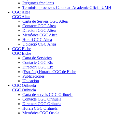
Preguntes freqüents
Terminis i processos Calendari Acadèmic Oficial UMH
CGC Altea
CGC Altea
Carta de Serveis CGC Altea
Contacte CGC Altea
Directori CGC Altea
Memòries CGC Altea
Horari CGC Altea
Ubicació CGC Altea
CGC Elche
CGC Elche
Carta de Servicios
Contacte CGC Elx
Directori CGC Elx
(Español) Horario CGC de Elche
Publicaciones
Ubicación
CGC Orihuela
CGC Orihuela
Carta de serveis CGC Orihuela
Contacte CGC Orihuela
Directori CGC Orihuela
Horari CGC Orihuela
Memòries CGC Oriola