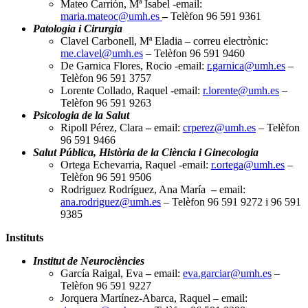
Mateo Carrión, Mª Isabel -email:
maria.mateoc@umh.es
–
Telèfon 96 591 9361
Patologia i Cirurgia
Clavel Carbonell, Mª Eladia – correu electrònic:
me.clavel@umh.es
– Telèfon 96 591 9460
De Garnica Flores, Rocio -email:
r.garnica@umh.es
–
Telèfon 96 591 3757
Lorente Collado, Raquel -email:
r.lorente@umh.es
–
Telèfon 96 591 9263
Psicologia de la Salut
Ripoll Pérez, Clara
–
email:
crperez@umh.es
– Telèfon
96 591 9466
Salut Pública, Història de la Ciència i Ginecologia
Ortega Echevarria, Raquel -email:
r.ortega@umh.es
–
Telèfon 96 591 9506
Rodriguez Rodríguez, Ana María
–
email:
ana.rodriguez@umh.es
– Telèfon 96 591 9272 i 96 591
9385
Instituts
Institut de Neurociències
García Raigal, Eva
–
email:
eva.garciar@umh.es
–
Telèfon 96 591 9227
Jorquera Martínez-Abarca, Raquel – email: