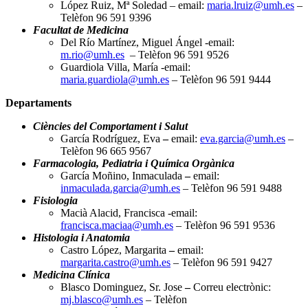
López Ruiz, Mª Soledad – email:
maria.lruiz@umh.es
–
Telèfon 96 591 9396
Facultat de Medicina
Del Río Martínez, Miguel Ángel -email:
m.rio@umh.es
– Telèfon 96 591 9526
Guardiola Villa, María -email:
maria.guardiola@umh.es
– Telèfon 96 591 9444
Departaments
Ciències del Comportament i Salut
García Rodríguez, Eva
–
email:
eva.garcia@umh.es
–
Telèfon 96 665 9567
Farmacologia, Pediatria i Química Orgànica
García Moñino, Inmaculada
–
email:
inmaculada.garcia@umh.es
– Telèfon 96 591 9488
Fisiologia
Macià Alacid, Francisca -email:
francisca.maciaa@umh.es
– Telèfon 96 591 9536
Histologia i Anatomia
Castro López, Margarita
–
email:
margarita.castro@umh.es
– Telèfon 96 591 9427
Medicina Clínica
Blasco Dominguez, Sr. Jose
–
Correu electrònic:
mj.blasco@umh.es
– Telèfon