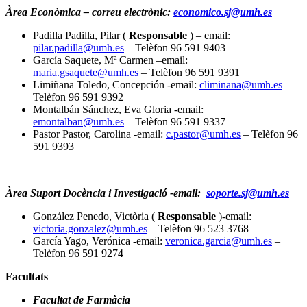
Àrea Econòmica – correu electrònic:
economico.sj@umh.es
Padilla Padilla, Pilar (
Responsable
) – email:
pilar.padilla@umh.es
– Telèfon 96 591 9403
García Saquete, Mª Carmen –email:
maria.gsaquete@umh.es
– Telèfon 96 591 9391
Limiñana Toledo, Concepción -email:
climinana@umh.es
–
Telèfon 96 591 9392
Montalbán Sánchez, Eva Gloria -email:
emontalban@umh.es
– Telèfon 96 591 9337
Pastor Pastor, Carolina -email:
c.pastor@umh.es
– Telèfon 96
591 9393
Àrea Suport Docència i Investigació -email:
soporte.sj@umh.es
González Penedo, Victòria (
Responsable
)-email:
victoria.gonzalez@umh.es
– Telèfon 96 523 3768
García Yago, Verónica -email:
veronica.garcia@umh.es
–
Telèfon 96 591 9274
Facultats
Facultat de Farmàcia