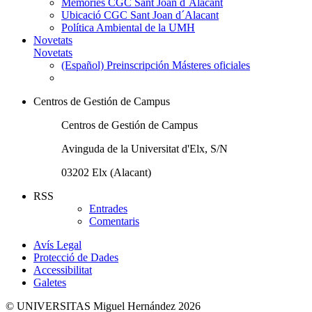
Memòries CGC Sant Joan d´Alacant
Ubicació CGC Sant Joan d´Alacant
Política Ambiental de la UMH
Novetats
Novetats
(Español) Preinscripción Másteres oficiales
Centros de Gestión de Campus
Centros de Gestión de Campus
Avinguda de la Universitat d'Elx, S/N
03202 Elx (Alacant)
RSS
Entrades
Comentaris
Avís Legal
Protecció de Dades
Accessibilitat
Galetes
© UNIVERSITAS Miguel Hernández 2026