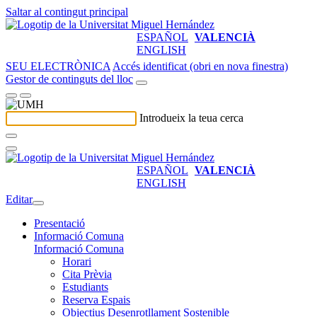
Saltar al contingut principal
ESPAÑOL
VALENCIÀ
ENGLISH
SEU ELECTRÒNICA
Accés identificat (obri en nova finestra)
Gestor de continguts del lloc
Introdueix la teua cerca
ESPAÑOL
VALENCIÀ
ENGLISH
Editar
Presentació
Informació Comuna
Informació Comuna
Horari
Cita Prèvia
Estudiants
Reserva Espais
Objectius Desenrotllament Sostenible