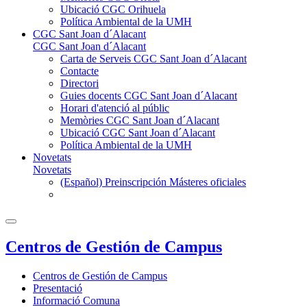
Ubicació CGC Orihuela
Política Ambiental de la UMH
CGC Sant Joan d´Alacant
CGC Sant Joan d´Alacant
Carta de Serveis CGC Sant Joan d´Alacant
Contacte
Directori
Guies docents CGC Sant Joan d´Alacant
Horari d'atenció al públic
Memòries CGC Sant Joan d´Alacant
Ubicació CGC Sant Joan d´Alacant
Política Ambiental de la UMH
Novetats
Novetats
(Español) Preinscripción Másteres oficiales
Centros de Gestión de Campus
Centros de Gestión de Campus
Presentació
Informació Comuna