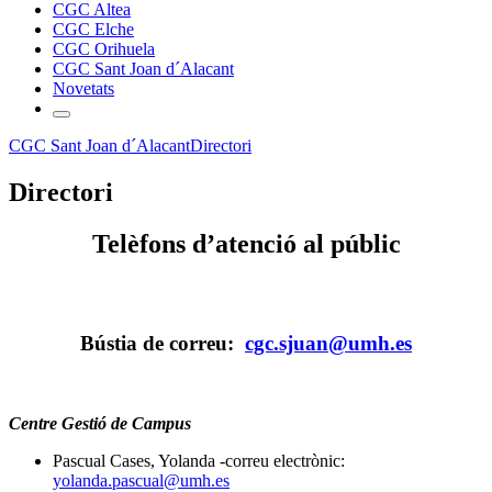
CGC Altea
CGC Elche
CGC Orihuela
CGC Sant Joan d´Alacant
Novetats
CGC Sant Joan d´Alacant
Directori
Directori
Telèfons d’atenció al públic
Bústia de correu:
cgc.sjuan@umh.es
Centre Gestió de Campus
Pascual Cases, Yolanda -correu electrònic:
yolanda.pascual@umh.es